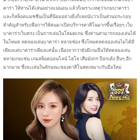
คาร่า
ให้ท่านได้เล่นอย่างแน่นอน แล้วก็เพราะเหตุว่าเกมบาคาร่า
และก็สล็อตแมชชีนเป็นที่นิยมอย่างยิ่งก็เลยนับว่าเป็นส่วนประกอบ
สำคัญสำหรับเพื่อการให้คนมาเปิดบริการคาสิโนมากขึ้นเรื่อยๆ เว็บ
บาคาร่าเว็บตรง
เป็นการเล่นในโหมดเกม ซึ่งท่านสามารถลองเล่นได้
ในโหมด ทดลองเล่นบาคาร่า
หลายช่อง ซึ่งโหมดทดลองเล่นไม่ได้มี
เพียงแค่บาคาร่าเพียงแค่นั้น เนื่องจากว่ายังมีเกมอื่นให้ทดลองเล่น
หลายเกมเช่น เกมสล็อตออนไลน์ ไฮโล เสือมังกร ป๊อกเด้ง อื่นๆ อีก
มากมาย ซึ่งจะเล่นในลักษณะของคาสิโนสดเหมาะกับมือใหม่