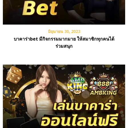
มิถุนายน 30, 2023
บาคาร่าbet มีกิจกรรมมากมาย ให้สมาชิกทุกคนได้
ร่วมสนุก