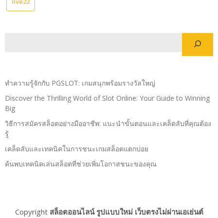
live22
ค้นหา
ทำความรู้จักกับ PGSLOT: เกมสนุกพร้อมรางวัลใหญ่
Discover the Thrilling World of Slot Online: Your Guide to Winning
Big
วิธีการสมัครสล็อตอย่างมืออาชีพ: แนะนำขั้นตอนและเคล็ดลับที่คุณต้อง
รู้
เคล็ดลับและเทคนิคในการชนะเกมสล็อตแตกบ่อย
ค้นพบเทคนิคเล่นสล็อตที่ช่วยเพิ่มโอกาสชนะของคุณ
Copyright
สล็อตออนไลน์ รูปแบบใหม่ เว็บตรงไม่ผ่านเอเย่นต์