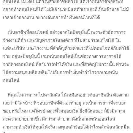
ออนไลน์ ไม่ได้เป็นตัวในสายอาชีพทั่วไป แต่เราเป็นอาชีพอิสระที่
อยากทำตอนไหนก็ได้ ไม่มีเจ้านายมีแค่ตัวเราเองที่เป็นเจ้านาย ไม่มี
เวลาเข้าออกงาน อยากเล่นอยากทำเงินตอนไหนก็ได้
เป็นอาชีพที่ตอนโจทย์ อย่างมากในปัจจุบันนี้ เพราะตัวอัตราการ
จ้างงานที่ต่ำ และปัญหาภายในองค์กร ที่ไม่สามารถแก้ไขได้ ใน
แต่ละบริษัท และโรงงาน ที่สำคัญด้วยค่าแรงที่ไม่ตอบโจทย์กับค่าใช้
จ่าย อยู่นะปัจจุบันนี้ เกมพนันออนไลน์เป็นช่องทางการหารายได้
จากทางออนไลน์ ที่สามารถทำได้จริง และที่สำคัญไปกว่านั้น ท่านจะ
ได้ความสนุกเพลิดเพลิน ไปกับการทำเงินทำกำไรจากเกมพนัน
ออนไลน์
ที่คุณไม่สามารถไปหาสัมผัส ได้เหมือนอย่างกับอาชีพอื่น ต้องถาม
เลยว่ามีใครบ้าง ที่ชอบอาชีพที่ตัวเองทำอยู่ คงเป็นการยากที่จะบอก
ชอบหรือไหม แต่ใครบ้างละที่ไม่ชอบเงิน ยิ่งมีเงินเยอะ ก็ยิ่งมีความ
สะดวกสบายมากขึ้น ดีกว่ามาลำบาก ดังนั้นเกมพนันออนไลน์
สามารถทำเงินให้คุณได้จริง ลงทุนหลักร้อยได้กำไรหลักพันหลักหมื่น