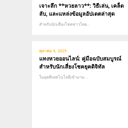
เจาะลึก **หวยลาว**: วิธีเล่น, เคล็ด
ลับ, และแหล่งข้อมูลอัปเดตล่าสุด
สำหรับนักเสี่ยงโชคชาวไทย…
ตุลาคม 4, 2025
แทงหวย
ออนไลน์: คู่มือฉบับสมบูรณ์
สำหรับนักเสี่ยงโชคยุคดิจิทัล
ในยุคที่เทคโนโลยีเข้ามาม…