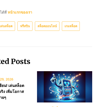
ได้ที่
หน้าแรกของเรา
ล่นสล็อต
ฟรีสปิน
สล็อตออนไลน์
เกมสล็อต
ted Posts
29, 2026
ซียน! เล่นสล็อต
นจริง เพิ่มโอกาส
่ายๆ