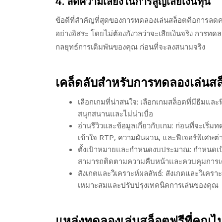
4. ลดความเสี่ยงในการสูญเสียเงินทุน
ข้อดีที่สำคัญที่สุดของการทดลองเล่นสล็อตคือการลดค
อย่างอิสระ โดยไม่ต้องกังวลว่าจะเสียเงินจริง การท
กลยุทธ์การเดิมพันของคุณ ก่อนที่จะลงสนามจริง
เคล็ดลับสำหรับการทดลองเล่นสล
เลือกเกมที่น่าสนใจ: เลือกเกมสล็อตที่มีธีมและ
สนุกสนานและไม่น่าเบื่อ
อ่านรีวิวและข้อมูลเกี่ยวกับเกม: ก่อนที่จะเริ่ม
เข้าใจ RTP, ความผันผวน, และฟีเจอร์พิเศษต่
ตั้งเป้าหมายและกำหนดงบประมาณ: กำหนดเป
สามารถติดตามความคืบหน้าและควบคุมการเดิ
สังเกตและวิเคราะห์ผลลัพธ์: สังเกตและวิเคราะห
เหมาะสมและปรับปรุงเทคนิคการเล่นของคุณ
ทดลองเล่นสล็อต
แหล่ง
ฟรีที่คุณ