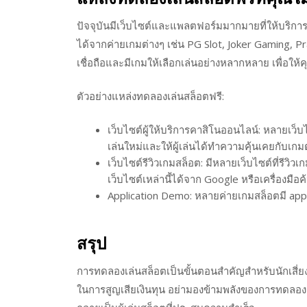
ปัจจุบันมีเว็บไซต์และแพลตฟอร์มมากมายที่ให้บริก
ได้จากค่ายเกมต่างๆ เช่น PG Slot, Joker Gaming, P
เชื่อถือและมีเกมให้เลือกเล่นอย่างหลากหลาย เพื่อให้
ตัวอย่างแหล่งทดลองเล่นสล็อตฟรี:
เว็บไซต์ผู้ให้บริการคาสิโนออนไลน์: หลายเว็บ
เล่นใหม่และให้ผู้เล่นได้ทำความคุ้นเคยกับเกมต่
เว็บไซต์รีวิวเกมสล็อต: มีหลายเว็บไซต์ที่รี
เว็บไซต์เหล่านี้ได้จาก Google หรือเครื่องมือค
Application Demo: หลายค่ายเกมสล็อตมี app
สรุป
การทดลองเล่นสล็อตเป็นขั้นตอนสำคัญสำหรับนักเสี่
ในการสูญเสียเงินทุน อย่ามองข้ามพลังของการทดลองเล