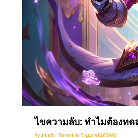
ไขความลับ: ทำไมต้องทดลอ
by
admin
|
Posted on
5 กุมภาพันธ์ 2026