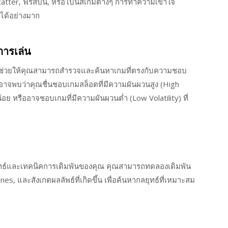
, Scatter, ฟรีสปิน, หรือโบนัสเกมต่างๆ การทำความเข้าใจ
่ได้อย่างมาก
การเล่น
ล่นช่วยให้คุณสามารถสำรวจและค้นหาเกมที่ตรงกับความชอบ
อาจพบว่าคุณชื่นชอบเกมสล็อตที่มีความผันผวนสูง (High
นน้อย หรืออาจชอบเกมที่มีความผันผวนต่ำ (Low Volatility) ที่
ุทธ์และเทคนิคการเดิมพันของคุณ คุณสามารถทดลองเดิมพัน
es, และสังเกตผลลัพธ์ที่เกิดขึ้น เพื่อค้นหากลยุทธ์ที่เหมาะสม