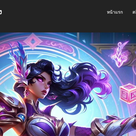
ง
หน้าแรก
ส